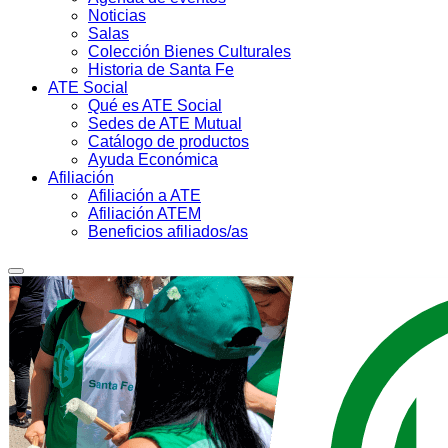
Noticias
Salas
Colección Bienes Culturales
Historia de Santa Fe
ATE Social
Qué es ATE Social
Sedes de ATE Mutual
Catálogo de productos
Ayuda Económica
Afiliación
Afiliación a ATE
Afiliación ATEM
Beneficios afiliados/as