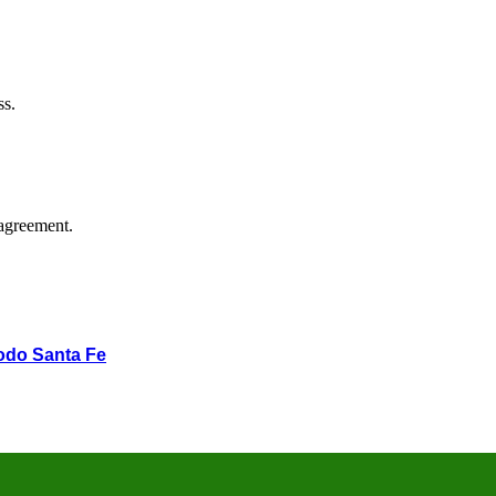
ss.
agreement.
odo Santa Fe