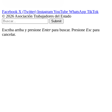
Facebook
X (Twitter)
Instagram
YouTube
WhatsApp
TikTok
© 2026 Asociación Trabajadores del Estado
Submit
Escriba arriba y presione
Enter
para buscar. Presione
Esc
para
cancelar.