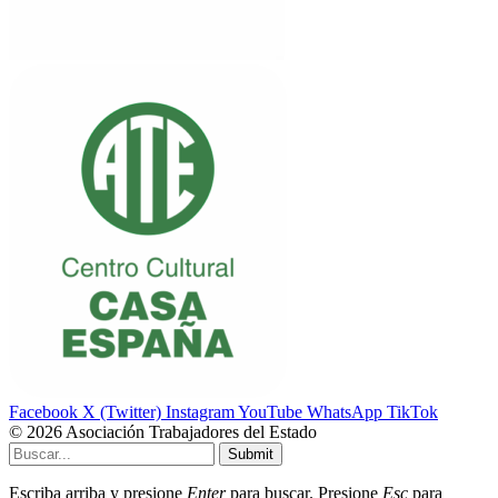
Facebook
X (Twitter)
Instagram
YouTube
WhatsApp
TikTok
© 2026 Asociación Trabajadores del Estado
Submit
Escriba arriba y presione
Enter
para buscar. Presione
Esc
para