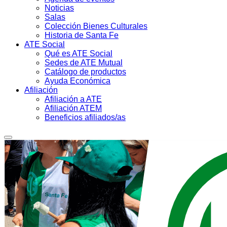
Noticias
Salas
Colección Bienes Culturales
Historia de Santa Fe
ATE Social
Qué es ATE Social
Sedes de ATE Mutual
Catálogo de productos
Ayuda Económica
Afiliación
Afiliación a ATE
Afiliación ATEM
Beneficios afiliados/as