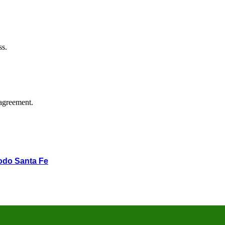
ss.
agreement.
odo Santa Fe