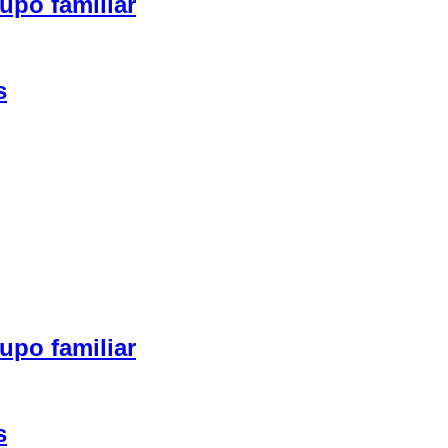
upo familiar
s
upo familiar
s