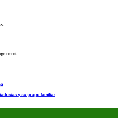
ss.
agreement.
ña
iados/as y su grupo familiar