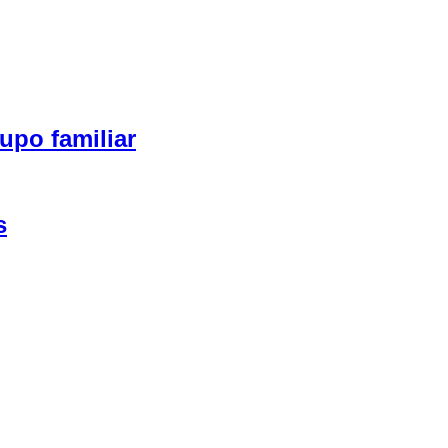
upo familiar
s