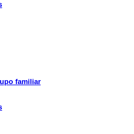
s
upo familiar
s