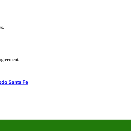
ss.
agreement.
odo Santa Fe