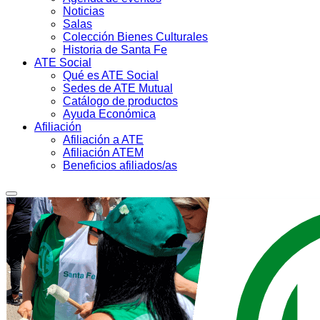
Noticias
Salas
Colección Bienes Culturales
Historia de Santa Fe
ATE Social
Qué es ATE Social
Sedes de ATE Mutual
Catálogo de productos
Ayuda Económica
Afiliación
Afiliación a ATE
Afiliación ATEM
Beneficios afiliados/as