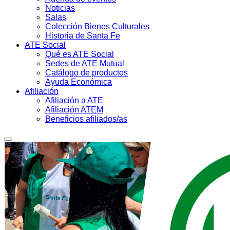
Noticias
Salas
Colección Bienes Culturales
Historia de Santa Fe
ATE Social
Qué es ATE Social
Sedes de ATE Mutual
Catálogo de productos
Ayuda Económica
Afiliación
Afiliación a ATE
Afiliación ATEM
Beneficios afiliados/as