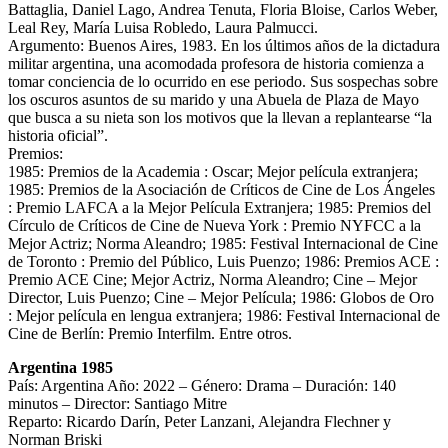
Battaglia, Daniel Lago, Andrea Tenuta, Floria Bloise, Carlos Weber,
Leal Rey, María Luisa Robledo, Laura Palmucci.
Argumento: Buenos Aires, 1983. En los últimos años de la dictadura
militar argentina, una acomodada profesora de historia comienza a
tomar conciencia de lo ocurrido en ese periodo. Sus sospechas sobre
los oscuros asuntos de su marido y una Abuela de Plaza de Mayo
que busca a su nieta son los motivos que la llevan a replantearse “la
historia oficial”.
Premios:
1985: Premios de la Academia : Oscar; Mejor película extranjera;
1985: Premios de la Asociación de Críticos de Cine de Los Ángeles
: Premio LAFCA a la Mejor Película Extranjera; 1985: Premios del
Círculo de Críticos de Cine de Nueva York : Premio NYFCC a la
Mejor Actriz; Norma Aleandro; 1985: Festival Internacional de Cine
de Toronto : Premio del Público, Luis Puenzo; 1986: Premios ACE :
Premio ACE Cine; Mejor Actriz, Norma Aleandro; Cine – Mejor
Director, Luis Puenzo; Cine – Mejor Película; 1986: Globos de Oro
: Mejor película en lengua extranjera; 1986: Festival Internacional de
Cine de Berlín: Premio Interfilm. Entre otros.
Argentina 1985
País: Argentina Año: 2022 – Género: Drama – Duración: 140
minutos – Director: Santiago Mitre
Reparto: Ricardo Darín, Peter Lanzani, Alejandra Flechner y
Norman Briski