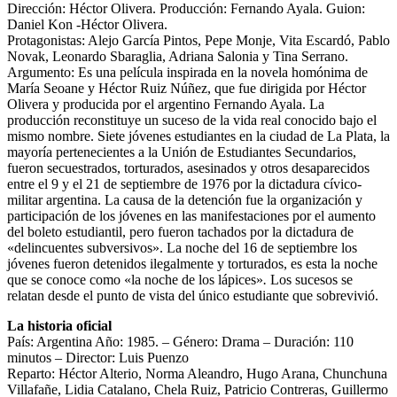
Dirección: Héctor Olivera. Producción: Fernando Ayala. Guion:
Daniel Kon -Héctor Olivera.
Protagonistas: Alejo García Pintos, Pepe Monje, Vita Escardó, Pablo
Novak, Leonardo Sbaraglia, Adriana Salonia y Tina Serrano.
Argumento: Es una película inspirada en la novela homónima de
María Seoane y Héctor Ruiz Núñez, que fue dirigida por Héctor
Olivera y producida por el argentino Fernando Ayala. La
producción reconstituye un suceso de la vida real conocido bajo el
mismo nombre. Siete jóvenes estudiantes en la ciudad de La Plata, la
mayoría pertenecientes a la Unión de Estudiantes Secundarios,
fueron secuestrados, torturados, asesinados y otros desaparecidos
entre el 9 y el 21 de septiembre de 1976 por la dictadura cívico-
militar argentina. La causa de la detención fue la organización y
participación de los jóvenes en las manifestaciones por el aumento
del boleto estudiantil, pero fueron tachados por la dictadura de
«delincuentes subversivos». La noche del 16 de septiembre los
jóvenes fueron detenidos ilegalmente y torturados, es esta la noche
que se conoce como «la noche de los lápices»
.
Los sucesos se
relatan desde el punto de vista del único estudiante que sobrevivió.
La historia oficial
País: Argentina Año: 1985. – Género: Drama – Duración: 110
minutos – Director: Luis Puenzo
Reparto: Héctor Alterio, Norma Aleandro, Hugo Arana, Chunchuna
Villafañe, Lidia Catalano, Chela Ruiz, Patricio Contreras, Guillermo