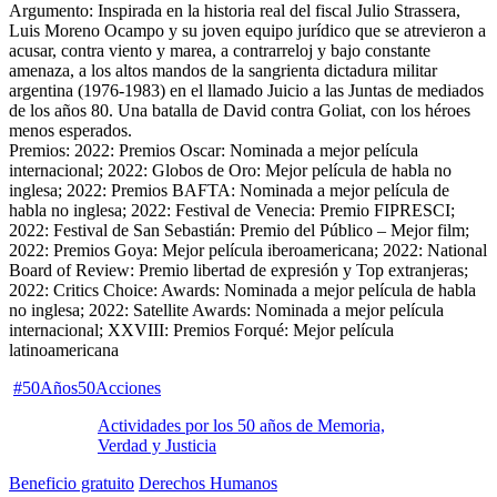
Argumento: Inspirada en la historia real del fiscal Julio Strassera,
Luis Moreno Ocampo y su joven equipo jurídico que se atrevieron a
acusar, contra viento y marea, a contrarreloj y bajo constante
amenaza, a los altos mandos de la sangrienta dictadura militar
argentina (1976-1983) en el llamado Juicio a las Juntas de mediados
de los años 80. Una batalla de David contra Goliat, con los héroes
menos esperados.
Premios: 2022: Premios Oscar: Nominada a mejor película
internacional; 2022: Globos de Oro: Mejor película de habla no
inglesa; 2022: Premios BAFTA: Nominada a mejor película de
habla no inglesa; 2022: Festival de Venecia: Premio FIPRESCI;
2022: Festival de San Sebastián: Premio del Público – Mejor film;
2022: Premios Goya: Mejor película iberoamericana; 2022: National
Board of Review: Premio libertad de expresión y Top extranjeras;
2022: Critics Choice: Awards: Nominada a mejor película de habla
no inglesa; 2022: Satellite Awards: Nominada a mejor película
internacional; XXVIII: Premios Forqué: Mejor película
latinoamericana
#50Años50Acciones
Actividades por los 50 años de Memoria,
Verdad y Justicia
Beneficio gratuito
Derechos Humanos