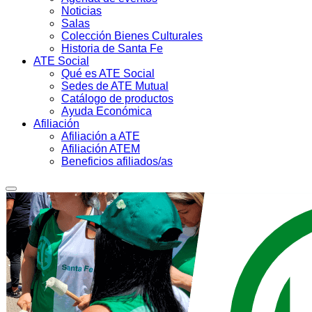
Noticias
Salas
Colección Bienes Culturales
Historia de Santa Fe
ATE Social
Qué es ATE Social
Sedes de ATE Mutual
Catálogo de productos
Ayuda Económica
Afiliación
Afiliación a ATE
Afiliación ATEM
Beneficios afiliados/as