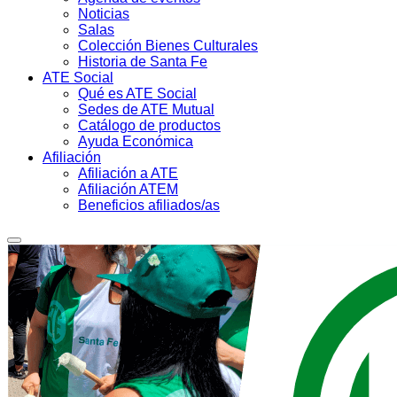
Noticias
Salas
Colección Bienes Culturales
Historia de Santa Fe
ATE Social
Qué es ATE Social
Sedes de ATE Mutual
Catálogo de productos
Ayuda Económica
Afiliación
Afiliación a ATE
Afiliación ATEM
Beneficios afiliados/as