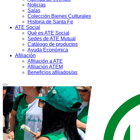
Noticias
Salas
Colección Bienes Culturales
Historia de Santa Fe
ATE Social
Qué es ATE Social
Sedes de ATE Mutual
Catálogo de productos
Ayuda Económica
Afiliación
Afiliación a ATE
Afiliación ATEM
Beneficios afiliados/as