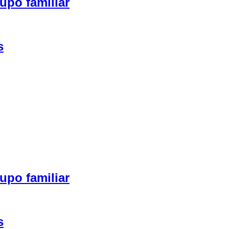
upo familiar
s
upo familiar
s