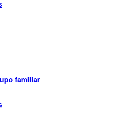
s
upo familiar
s