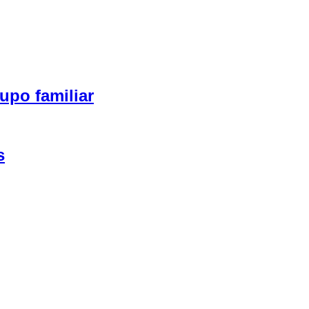
upo familiar
s