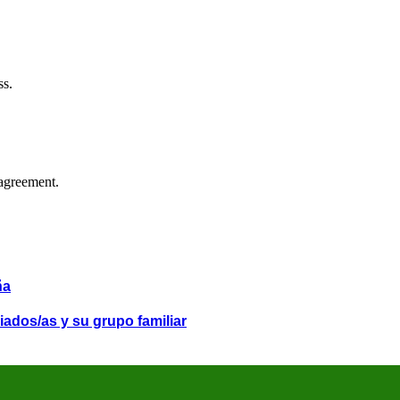
ss.
agreement.
ña
iados/as y su grupo familiar