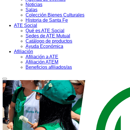
Noticias
Salas
Colección Bienes Culturales
Historia de Santa Fe
ATE Social
Qué es ATE Social
Sedes de ATE Mutual
Catálogo de productos
Ayuda Económica
Afiliación
Afiliación a ATE
Afiliación ATEM
Beneficios afiliados/as