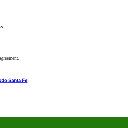
ss.
agreement.
odo Santa Fe