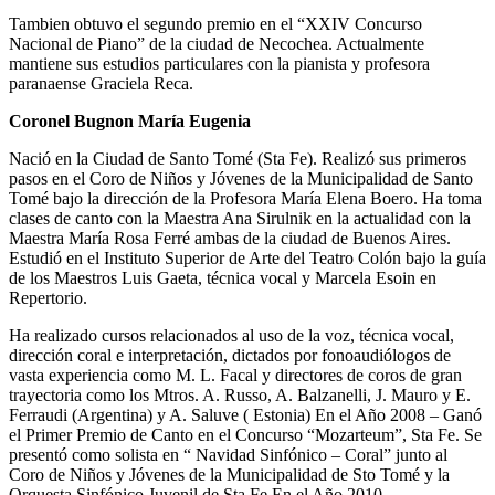
Tambien obtuvo el segundo premio en el “XXIV Concurso
Nacional de Piano” de la ciudad de Necochea. Actualmente
mantiene sus estudios particulares con la pianista y profesora
paranaense Graciela Reca.
Coronel Bugnon María Eugenia
Nació en la Ciudad de Santo Tomé (Sta Fe). Realizó sus primeros
pasos en el Coro de Niños y Jóvenes de la Municipalidad de Santo
Tomé bajo la dirección de la Profesora María Elena Boero. Ha toma
clases de canto con la Maestra Ana Sirulnik en la actualidad con la
Maestra María Rosa Ferré ambas de la ciudad de Buenos Aires.
Estudió en el Instituto Superior de Arte del Teatro Colón bajo la guía
de los Maestros Luis Gaeta, técnica vocal y Marcela Esoin en
Repertorio.
Ha realizado cursos relacionados al uso de la voz, técnica vocal,
dirección coral e interpretación, dictados por fonoaudiólogos de
vasta experiencia como M. L. Facal y directores de coros de gran
trayectoria como los Mtros. A. Russo, A. Balzanelli, J. Mauro y E.
Ferraudi (Argentina) y A. Saluve ( Estonia) En el Año 2008 – Ganó
el Primer Premio de Canto en el Concurso “Mozarteum”, Sta Fe. Se
presentó como solista en “ Navidad Sinfónico – Coral” junto al
Coro de Niños y Jóvenes de la Municipalidad de Sto Tomé y la
Orquesta Sinfónico Juvenil de Sta Fe En el Año 2010 –