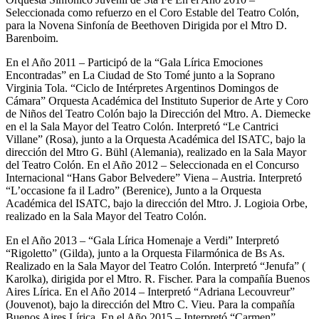
Seleccionada como refuerzo en el Coro Estable del Teatro Colón,
para la Novena Sinfonía de Beethoven Dirigida por el Mtro D.
Barenboim.
En el Año 2011 – Participó de la “Gala Lírica Emociones
Encontradas” en La Ciudad de Sto Tomé junto a la Soprano
Virginia Tola. “Ciclo de Intérpretes Argentinos Domingos de
Cámara” Orquesta Académica del Instituto Superior de Arte y Coro
de Niños del Teatro Colón bajo la Dirección del Mtro. A. Diemecke
en el la Sala Mayor del Teatro Colón. Interpretó “Le Cantrici
Villane” (Rosa), junto a la Orquesta Académica del ISATC, bajo la
dirección del Mtro G. Bühl (Alemania), realizado en la Sala Mayor
del Teatro Colón. En el Año 2012 – Seleccionada en el Concurso
Internacional “Hans Gabor Belvedere” Viena – Austria. Interpretó
“L’occasione fa il Ladro” (Berenice), Junto a la Orquesta
Académica del ISATC, bajo la dirección del Mtro. J. Logioia Orbe,
realizado en la Sala Mayor del Teatro Colón.
En el Año 2013 – “Gala Lírica Homenaje a Verdi” Interpretó
“Rigoletto” (Gilda), junto a la Orquesta Filarmónica de Bs As.
Realizado en la Sala Mayor del Teatro Colón. Interpretó “Jenufa” (
Karolka), dirigida por el Mtro. R. Fischer. Para la compañía Buenos
Aires Lírica. En el Año 2014 – Interpretó “Adriana Lecouvreur”
(Jouvenot), bajo la dirección del Mtro C. Vieu. Para la compañía
Buenos Aires Lírica. En el Año 2015 – Interpretó “Carmen”