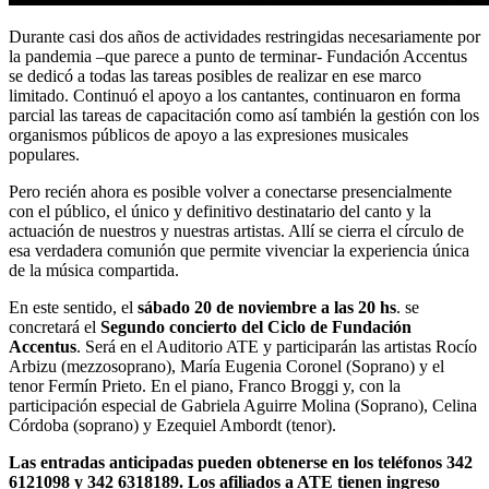
Durante casi dos años de actividades restringidas necesariamente por
la pandemia –que parece a punto de terminar- Fundación Accentus
se dedicó a todas las tareas posibles de realizar en ese marco
limitado. Continuó el apoyo a los cantantes, continuaron en forma
parcial las tareas de capacitación como así también la gestión con los
organismos públicos de apoyo a las expresiones musicales
populares.
Pero recién ahora es posible volver a conectarse presencialmente
con el público, el único y definitivo destinatario del canto y la
actuación de nuestros y nuestras artistas. Allí se cierra el círculo de
esa verdadera comunión que permite vivenciar la experiencia única
de la música compartida.
En este sentido, el
sábado 20 de noviembre a las 20 hs
. se
concretará el
Segundo concierto del Ciclo de Fundación
Accentus
. Será en el Auditorio ATE y participarán las artistas Rocío
Arbizu (mezzosoprano), María Eugenia Coronel (Soprano) y el
tenor Fermín Prieto. En el piano, Franco Broggi y, con la
participación especial de Gabriela Aguirre Molina (Soprano), Celina
Córdoba (soprano) y Ezequiel Ambordt (tenor).
Las entradas anticipadas pueden obtenerse en los teléfonos 342
6121098 y 342 6318189. Los afiliados a ATE tienen ingreso