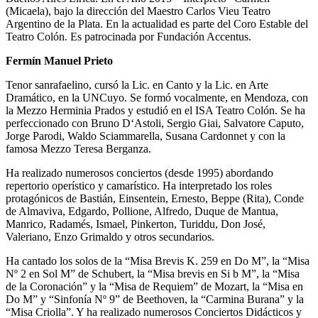
(Micaela), bajo la dirección del Maestro Carlos Vieu Teatro
Argentino de la Plata. En la actualidad es parte del Coro Estable del
Teatro Colón. Es patrocinada por Fundación Accentus.
Fermín Manuel Prieto
Tenor sanrafaelino, cursó la Lic. en Canto y la Lic. en Arte
Dramático, en la UNCuyo. Se formó vocalmente, en Mendoza, con
la Mezzo Herminia Prados y estudió en el ISA Teatro Colón. Se ha
perfeccionado con Bruno D‘Astoli, Sergio Giai, Salvatore Caputo,
Jorge Parodi, Waldo Sciammarella, Susana Cardonnet y con la
famosa Mezzo Teresa Berganza.
Ha realizado numerosos conciertos (desde 1995) abordando
repertorio operístico y camarístico. Ha interpretado los roles
protagónicos de Bastián, Einsentein, Ernesto, Beppe (Rita), Conde
de Almaviva, Edgardo, Pollione, Alfredo, Duque de Mantua,
Manrico, Radamés, Ismael, Pinkerton, Turiddu, Don José,
Valeriano, Enzo Grimaldo y otros secundarios.
Ha cantado los solos de la “Misa Brevis K. 259 en Do M”, la “Misa
Nº 2 en Sol M” de Schubert, la “Misa brevis en Si b M”, la “Misa
de la Coronación” y la “Misa de Requiem” de Mozart, la “Misa en
Do M” y “Sinfonía Nº 9” de Beethoven, la “Carmina Burana” y la
“Misa Criolla”. Y ha realizado numerosos Conciertos Didácticos y