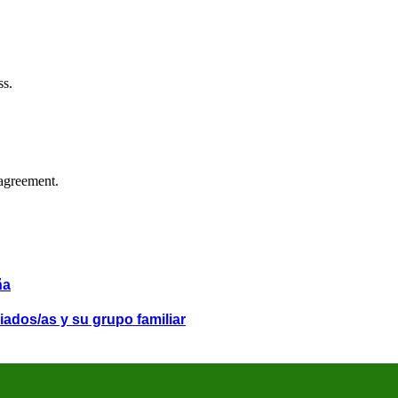
ss.
agreement.
ña
iados/as y su grupo familiar