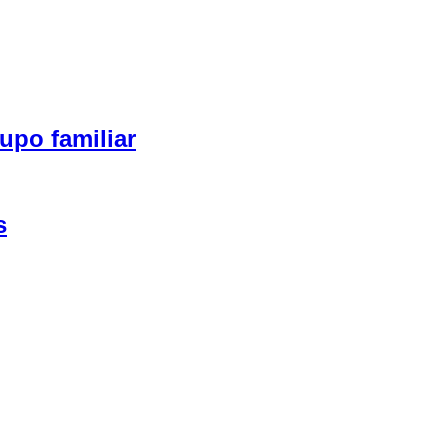
upo familiar
s