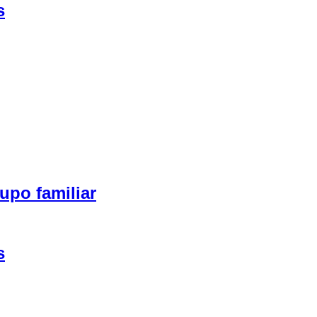
s
upo familiar
s