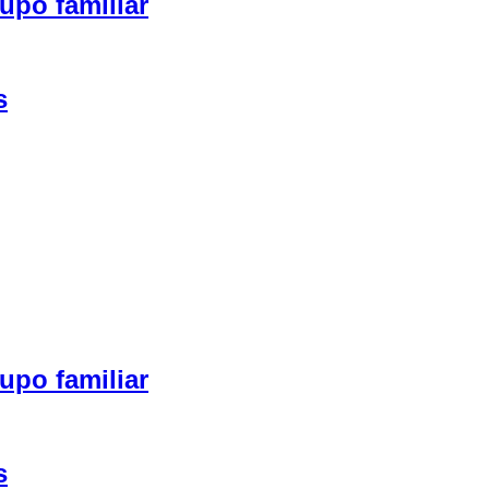
upo familiar
s
upo familiar
s