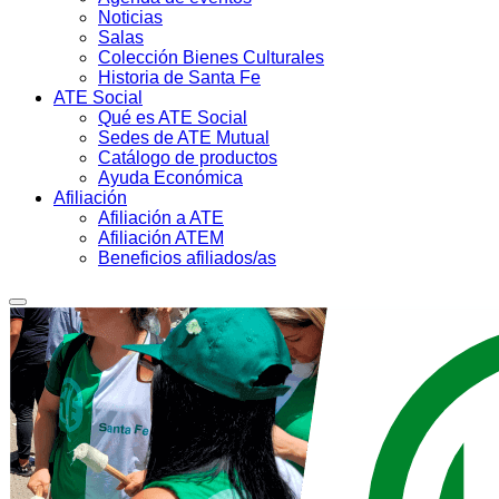
Noticias
Salas
Colección Bienes Culturales
Historia de Santa Fe
ATE Social
Qué es ATE Social
Sedes de ATE Mutual
Catálogo de productos
Ayuda Económica
Afiliación
Afiliación a ATE
Afiliación ATEM
Beneficios afiliados/as