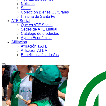
Noticias
Salas
Colección Bienes Culturales
Historia de Santa Fe
ATE Social
Qué es ATE Social
Sedes de ATE Mutual
Catálogo de productos
Ayuda Económica
Afiliación
Afiliación a ATE
Afiliación ATEM
Beneficios afiliados/as