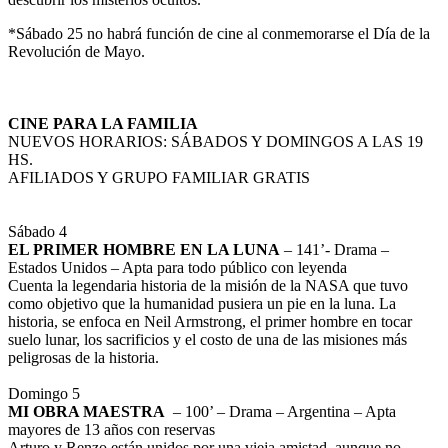
*Sábado 25 no habrá función de cine al conmemorarse el Día de la
Revolución de Mayo.
CINE PARA LA FAMILIA
NUEVOS HORARIOS: SÁBADOS Y DOMINGOS A LAS 19
HS.
AFILIADOS Y GRUPO FAMILIAR GRATIS
Sábado 4
EL PRIMER HOMBRE EN LA LUNA
– 141’- Drama –
Estados Unidos – Apta para todo público con leyenda
Cuenta la legendaria historia de la misión de la NASA que tuvo
como objetivo que la humanidad pusiera un pie en la luna. La
historia, se enfoca en Neil Armstrong, el primer hombre en tocar
suelo lunar, los sacrificios y el costo de una de las misiones más
peligrosas de la historia.
Domingo 5
MI OBRA MAESTRA
– 100’ – Drama – Argentina – Apta
mayores de 13 años con reservas
Arturo y Renzo están unidos por una vieja amistad, aunque no