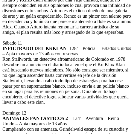
siempre coinciden en sus opiniones lo cual provoca una infinidad de
discusiones entre ambos. Arturo es el exitoso dueño de una galeria
de arte y un galán empedernido. Renzo es un pintor con talento pero
en decadencia y lo único que parece mantenerlo a flote es su alumno
Alex. Cuando Arturo intenta remontar la carrera artística de su
amigo, el plan resulta más loco y arriesgado de lo que esperaban.
Sábado 11
INFILTRADO DEL KKKLAN
-128’ – Policial – Estados Unidos
– Apta mayores de 13 años con reservas
Ron Stallworth, un detective afroamericano de Colorado en 1978
descubre un anuncio en el diario local en el que el Ku Klux Klan
está buscando nuevos miembros. No sólo consigue ser miembro, si
no que logra ascender hasta convertirse en jefe de la división.
Stallworth, llevando a cabo todo tipo de estrategias para hacerse
pasar por un supremacista blanco, incluso envía a un policía blanco
en su lugar para las reuniones en persona. Durante su trabajo
encubierto, el detective logra sabotear varias actividades que quería
llevar a cabo este clan.
Domingo 12
ANIMALES FANTÁSTICOS 2
– 134’ – Aventura – Reino
Unido – Apta mayores de 13 años
Cumpliendo con su amenaza, Grindelwald escapa de su custodia y