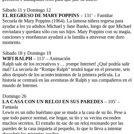
Sábado 11 y Domingo 12
EL REGRESO DE MARY POPPINS
– 131’ – Familiar
Secuela de Mary Poppins (1964). La famosa niñera regresa para
ayudar a los ya adultos Michael y Jane Banks, luego de que Michael
enviudara y quedara sólo con sus hijos. Mary Poppins con su magia,
canciones y enseñanzas ayudará a la familia a atravesar este duro
momento.
Sábado 18 y Domingo 19
WIFI RALPH
– 113’ – Animación
Ralph sale de los recreativos y… ¡rompe Internet! ¿Qué podría salir
mal? La secuela de “Rompe Ralph” tendrá lugar en el presente, seis
años después de los acontecimientos de la primera película. La
historia se centrará en las aventuras de Ralph y sus compañeros en el
mundo de Internet.
Domingo 26
LA CASA CON UN RELOJ EN SUS PAREDES
– 105’ –
Fantasía
Lewis es un niño huérfano que se muda a la casa de su tío. Pese a
que todo parece normal, ese hogar, su tío y su vecina esconden
muchos secretos. El extraño tic-tac de un reloj resonando por las
paredes de la casa inquieta al pequeño, lo que lo lleva a intentar
descubrir los misterios ocultos.