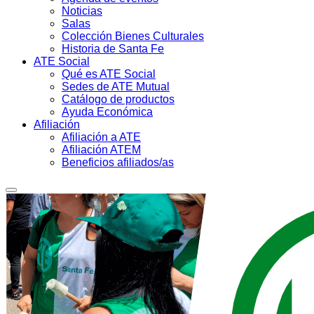
Noticias
Salas
Colección Bienes Culturales
Historia de Santa Fe
ATE Social
Qué es ATE Social
Sedes de ATE Mutual
Catálogo de productos
Ayuda Económica
Afiliación
Afiliación a ATE
Afiliación ATEM
Beneficios afiliados/as