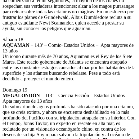
ha comenzado a reunir seguidores, la mayoría de los cuales no
sospechan sus verdaderas intenciones: alzar a los magos purasangre
para reinar sobre todas las criaturas no mágicas. En un esfuerzo por
frustrar los planes de Grindelwald, Albus Dumbledore recluta a su
antiguo estudiante Newt Scamander, quien accede a prestar su
ayuda, sin conocer los peligros que aguardan.
Sábado 18
AQUAMAN
– 143’ – Comic- Estados Unidos – Apta mayores de
13 años
Un icono durante más de 70 años, Aquaman es el Rey de los Siete
Mares. Este reacio gobernante de Atlantis se encuentra atrapado
entre los constantes estragos causados al mar por los habitantes de la
superficie y los atlantes buscando rebelarse. Pese a todo está
decidido a proteger el mundo entero.
Domingo 19
MEGALONDÓN
– 113’ – Ciencia Ficción – Estados Unidos –
Apta mayores de 13 años
Un submarino de aguas profundas ha sido atacado por una criatura,
que se creía extinta, y ahora se encuentra deshabilitado en lo más
profundo del Pacífico con su tripulación atrapada en su interior. Con
el tiempo, Jonas Taylor, un experto en rescate en alta mar, es
reclutado por un visionario oceanógrafo chino, en contra de los
deseos de su hija Suyin para salvar a la tripulación y al océano de