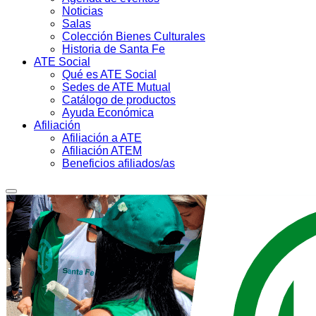
Noticias
Salas
Colección Bienes Culturales
Historia de Santa Fe
ATE Social
Qué es ATE Social
Sedes de ATE Mutual
Catálogo de productos
Ayuda Económica
Afiliación
Afiliación a ATE
Afiliación ATEM
Beneficios afiliados/as