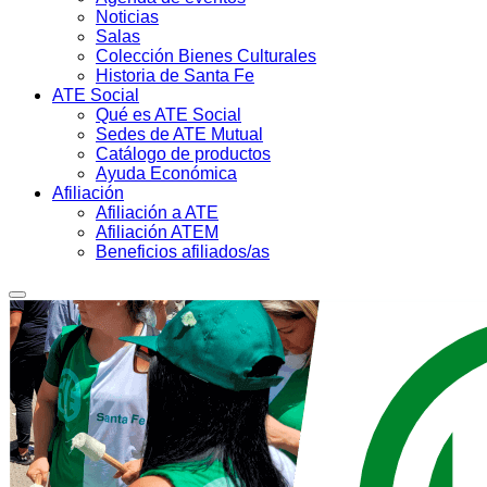
Noticias
Salas
Colección Bienes Culturales
Historia de Santa Fe
ATE Social
Qué es ATE Social
Sedes de ATE Mutual
Catálogo de productos
Ayuda Económica
Afiliación
Afiliación a ATE
Afiliación ATEM
Beneficios afiliados/as