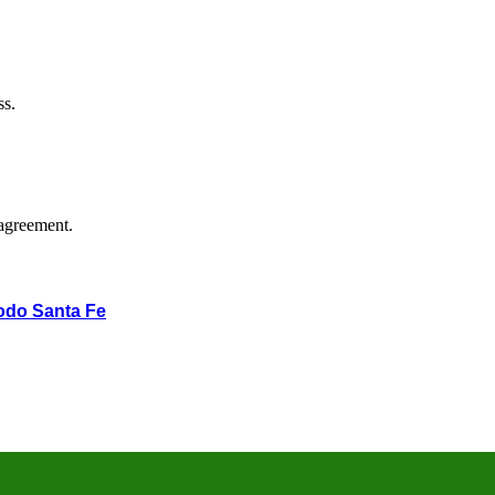
ss.
agreement.
odo Santa Fe