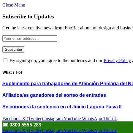
Close Menu
Subscribe to Updates
Get the latest creative news from FooBar about art, design and busine
By signing up, you agree to the our terms and our
Privacy Policy
What's Hot
Suplemento para trabajadores de Atención Primaria del N
Afiliados/as ganadores del sorteo de entradas
Se conocerá la sentencia en el Juicio Laguna Paiva II
Facebook
X (Twitter)
Instagram
YouTube
WhatsApp
TikTok
☎︎ 0800 5555 283
Facebook
X (Twitter)
Instagram
YouTube
WhatsApp
TikTok