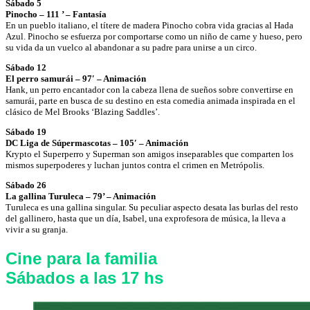
Sábado 5
Pinocho – 111 ’ – Fantasía
En un pueblo italiano, el títere de madera Pinocho cobra vida gracias al Hada
Azul. Pinocho se esfuerza por comportarse como un niño de carne y hueso, pero
su vida da un vuelco al abandonar a su padre para unirse a un circo.
Sábado 12
El perro samurái – 97′ – Animación
Hank, un perro encantador con la cabeza llena de sueños sobre convertirse en
samurái, parte en busca de su destino en esta comedia animada inspirada en el
clásico de Mel Brooks ‘Blazing Saddles’.
Sábado 19
DC Liga de Súpermascotas – 105′ – Animación
Krypto el Superperro y Superman son amigos inseparables que comparten los
mismos superpoderes y luchan juntos contra el crimen en Metrópolis.
Sábado 26
La gallina Turuleca – 79’ – Animación
Turuleca es una gallina singular. Su peculiar aspecto desata las burlas del resto
del gallinero, hasta que un día, Isabel, una exprofesora de música, la lleva a
vivir a su granja.
Cine para la familia
Sábados a las 17 hs