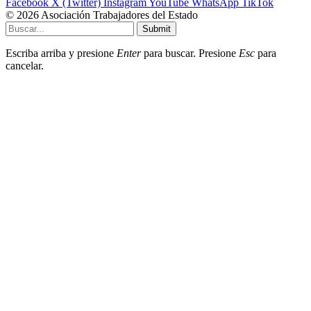
Facebook
X (Twitter)
Instagram
YouTube
WhatsApp
TikTok
© 2026 Asociación Trabajadores del Estado
Submit
Escriba arriba y presione
Enter
para buscar. Presione
Esc
para
cancelar.