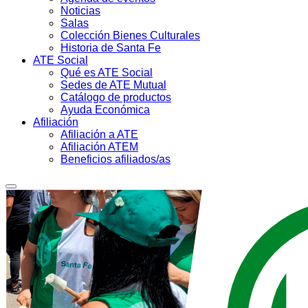
Noticias
Salas
Colección Bienes Culturales
Historia de Santa Fe
ATE Social
Qué es ATE Social
Sedes de ATE Mutual
Catálogo de productos
Ayuda Económica
Afiliación
Afiliación a ATE
Afiliación ATEM
Beneficios afiliados/as