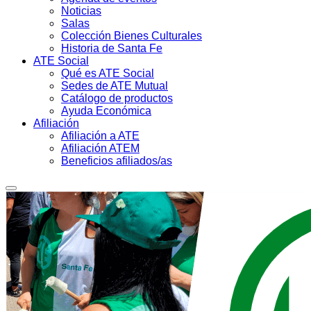
Noticias
Salas
Colección Bienes Culturales
Historia de Santa Fe
ATE Social
Qué es ATE Social
Sedes de ATE Mutual
Catálogo de productos
Ayuda Económica
Afiliación
Afiliación a ATE
Afiliación ATEM
Beneficios afiliados/as