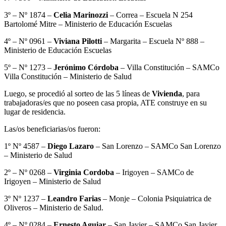
3º – Nº 1874 –
Celia Marinozzi
– Correa – Escuela N 254
Bartolomé Mitre – Ministerio de Educación Escuelas
4º – Nº 0961 –
Viviana Pilotti
– Margarita – Escuela Nº 888 –
Ministerio de Educación Escuelas
5º – Nº 1273 –
Jerónimo Córdoba
– Villa Constitución – SAMCo
Villa Constitución – Ministerio de Salud
Luego, se procedió al sorteo de las 5 líneas de
Vivienda
, para
trabajadoras/es que no poseen casa propia, ATE construye en su
lugar de residencia.
Las/os beneficiarias/os fueron:
1º Nº 4587 –
Diego Lazaro
– San Lorenzo – SAMCo San Lorenzo
– Ministerio de Salud
2º – Nº 0268 –
Virginia Cordoba
– Irigoyen – SAMCo de
Irigoyen – Ministerio de Salud
3º Nº 1237 –
Leandro Farias
– Monje – Colonia Psiquiatrica de
Oliveros – Ministerio de Salud.
4º – Nº 0284 –
Ernesto Aguiar
– San Javier – SAMCo San Javier