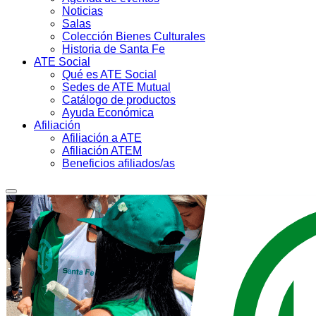
Noticias
Salas
Colección Bienes Culturales
Historia de Santa Fe
ATE Social
Qué es ATE Social
Sedes de ATE Mutual
Catálogo de productos
Ayuda Económica
Afiliación
Afiliación a ATE
Afiliación ATEM
Beneficios afiliados/as