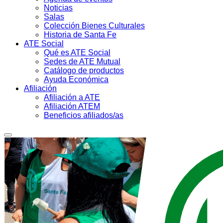
Noticias
Salas
Colección Bienes Culturales
Historia de Santa Fe
ATE Social
Qué es ATE Social
Sedes de ATE Mutual
Catálogo de productos
Ayuda Económica
Afiliación
Afiliación a ATE
Afiliación ATEM
Beneficios afiliados/as