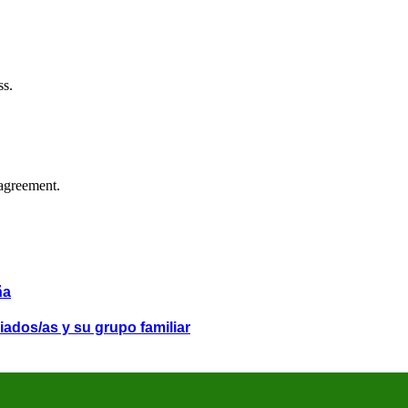
ss.
agreement.
ña
iados/as y su grupo familiar