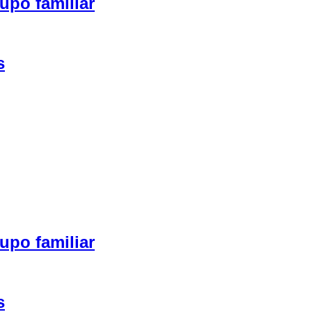
upo familiar
s
upo familiar
s