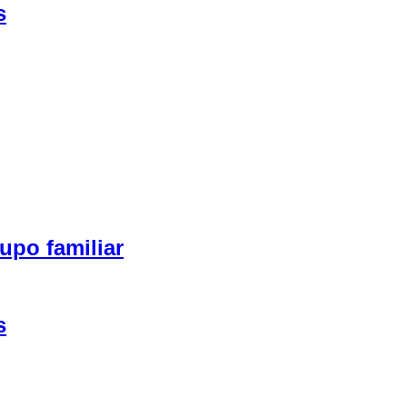
s
upo familiar
s