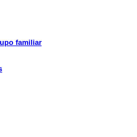
upo familiar
s