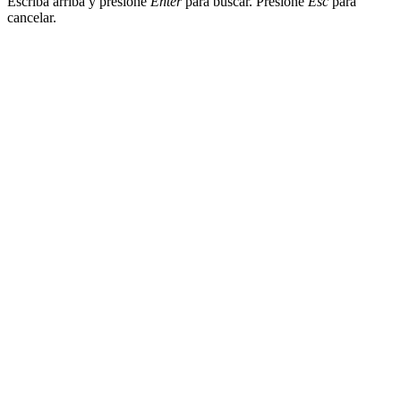
Escriba arriba y presione
Enter
para buscar. Presione
Esc
para
cancelar.