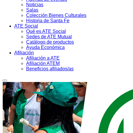
Noticias
Salas
Colección Bienes Culturales
Historia de Santa Fe
ATE Social
Qué es ATE Social
Sedes de ATE Mutual
Catálogo de productos
Ayuda Económica
Afiliación
Afiliación a ATE
Afiliación ATEM
Beneficios afiliados/as