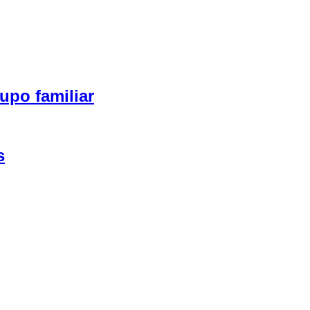
upo familiar
s