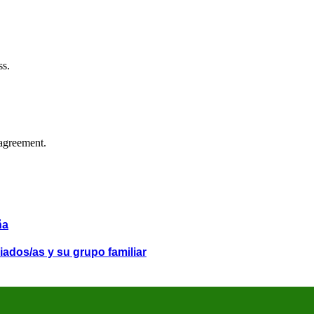
ss.
agreement.
ña
iados/as y su grupo familiar