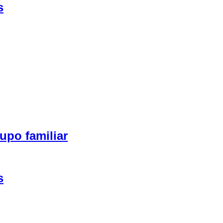
s
upo familiar
s