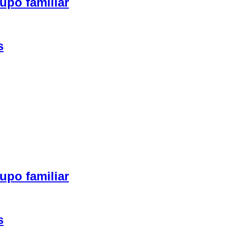
upo familiar
s
upo familiar
s