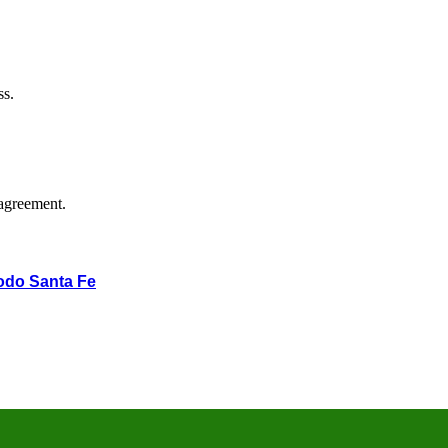
ss.
agreement.
odo Santa Fe