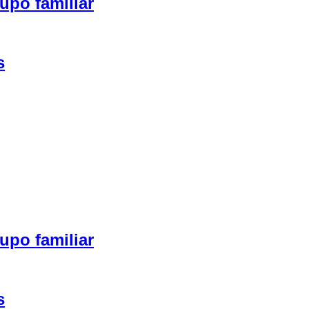
upo familiar
s
upo familiar
s