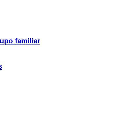
upo familiar
s