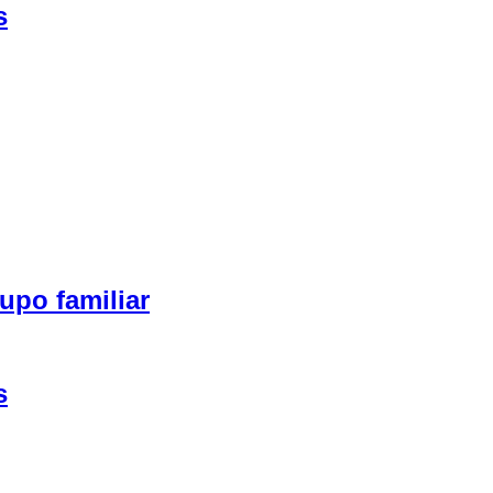
s
upo familiar
s