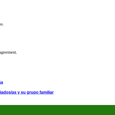
ss.
agreement.
ña
iados/as y su grupo familiar