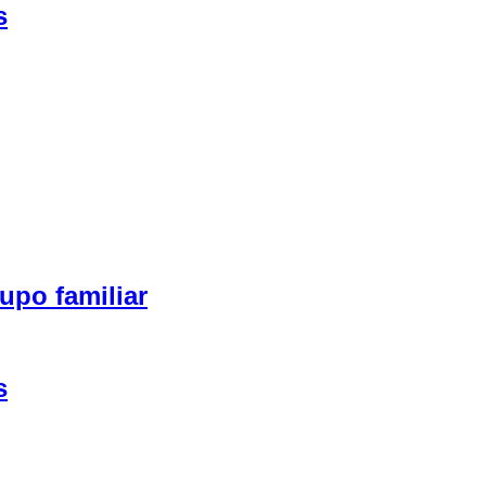
s
upo familiar
s