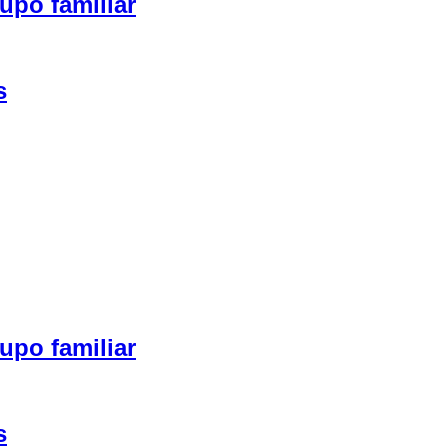
upo familiar
s
upo familiar
s