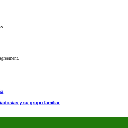
ss.
agreement.
ña
iados/as y su grupo familiar