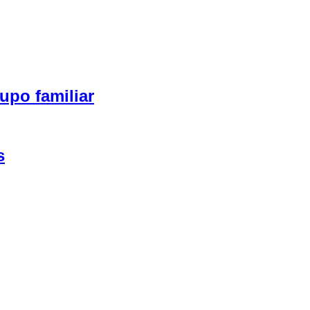
upo familiar
s