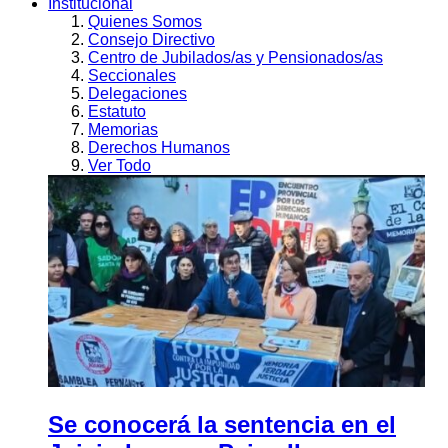
Institucional
Quienes Somos
Consejo Directivo
Centro de Jubilados/as y Pensionados/as
Seccionales
Delegaciones
Estatuto
Memorias
Derechos Humanos
Ver Todo
Se conocerá la sentencia en el