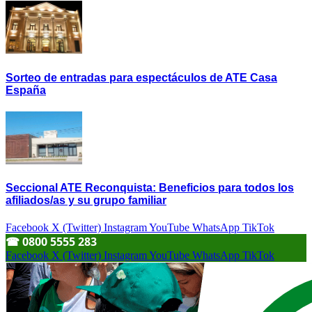
Sorteo de entradas para espectáculos de ATE Casa
España
Seccional ATE Reconquista: Beneficios para todos los
afiliados/as y su grupo familiar
Facebook
X (Twitter)
Instagram
YouTube
WhatsApp
TikTok
☎︎ 0800 5555 283
Facebook
X (Twitter)
Instagram
YouTube
WhatsApp
TikTok