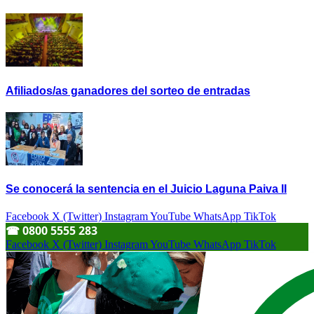
Afiliados/as ganadores del sorteo de entradas
Se conocerá la sentencia en el Juicio Laguna Paiva II
Facebook
X (Twitter)
Instagram
YouTube
WhatsApp
TikTok
☎︎ 0800 5555 283
Facebook
X (Twitter)
Instagram
YouTube
WhatsApp
TikTok