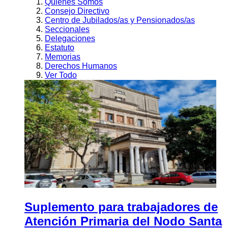
Quienes Somos
Consejo Directivo
Centro de Jubilados/as y Pensionados/as
Seccionales
Delegaciones
Estatuto
Memorias
Derechos Humanos
Ver Todo
Suplemento para trabajadores de
Atención Primaria del Nodo Santa