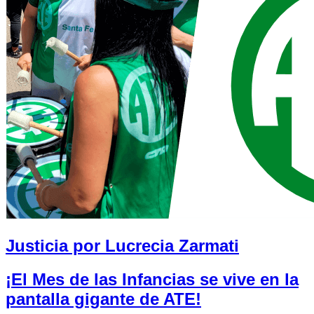
Justicia por Lucrecia Zarmati
¡El Mes de las Infancias se vive en la
pantalla gigante de ATE!