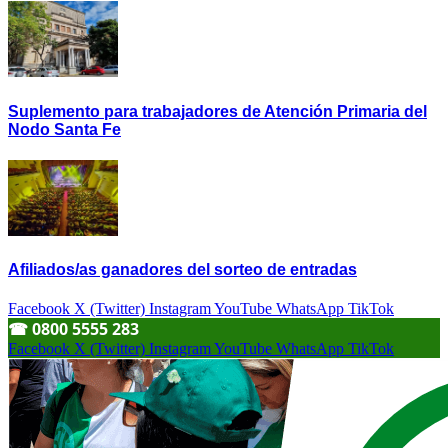
Suplemento para trabajadores de Atención Primaria del
Nodo Santa Fe
Afiliados/as ganadores del sorteo de entradas
Facebook
X (Twitter)
Instagram
YouTube
WhatsApp
TikTok
☎︎ 0800 5555 283
Facebook
X (Twitter)
Instagram
YouTube
WhatsApp
TikTok