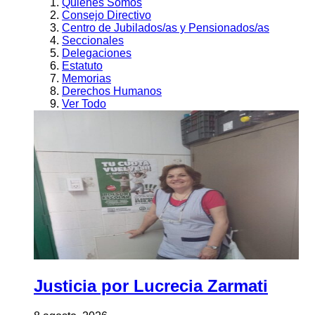
Quienes Somos
Consejo Directivo
Centro de Jubilados/as y Pensionados/as
Seccionales
Delegaciones
Estatuto
Memorias
Derechos Humanos
Ver Todo
Justicia por Lucrecia Zarmati