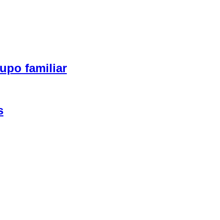
upo familiar
s