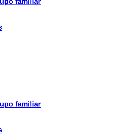
upo familiar
s
upo familiar
s