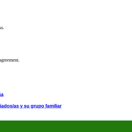
ss.
agreement.
ña
iados/as y su grupo familiar