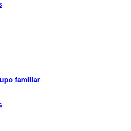
s
upo familiar
s