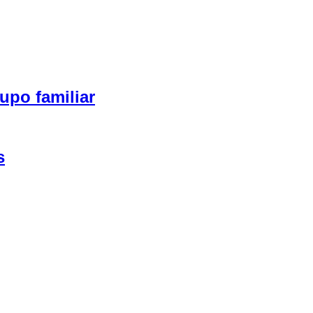
upo familiar
s