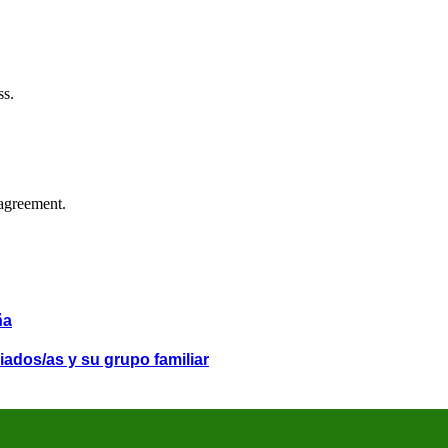
ss.
agreement.
ña
iados/as y su grupo familiar