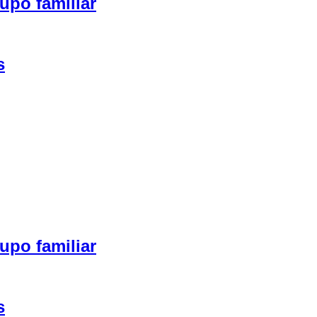
upo familiar
s
upo familiar
s