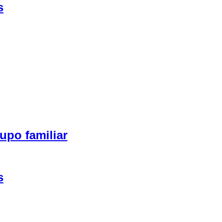
s
upo familiar
s