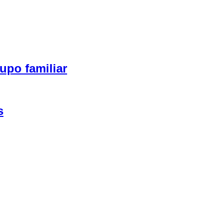
upo familiar
s