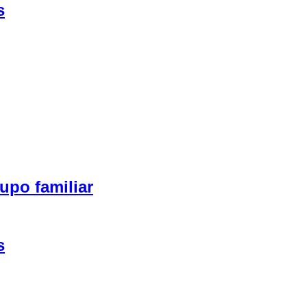
s
upo familiar
s