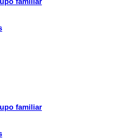
upo familiar
s
upo familiar
s