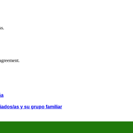
ss.
agreement.
ña
iados/as y su grupo familiar