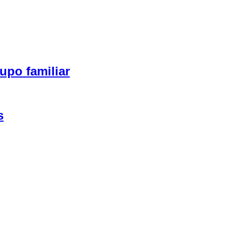
upo familiar
s