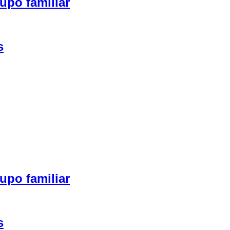
upo familiar
s
upo familiar
s