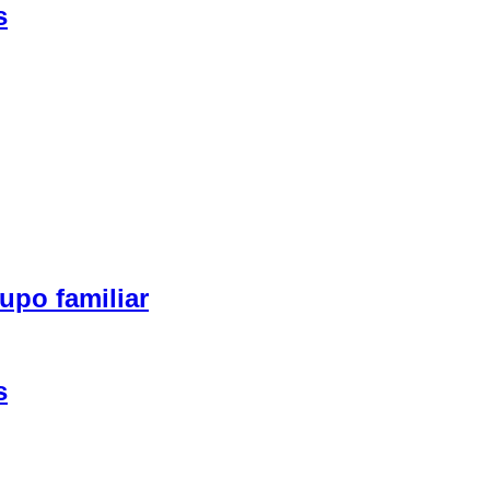
s
upo familiar
s