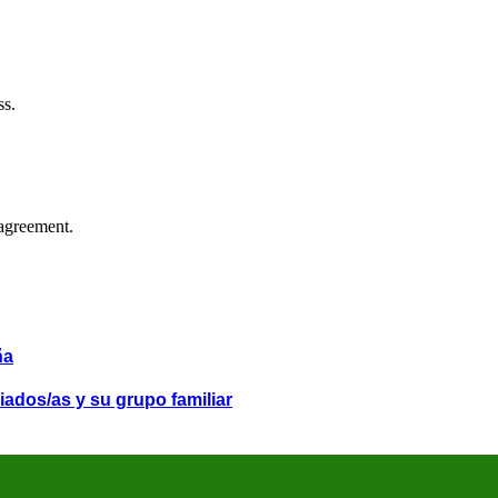
ss.
agreement.
ña
iados/as y su grupo familiar