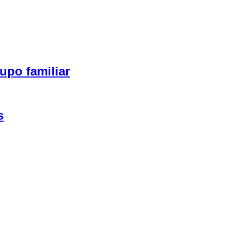
upo familiar
s