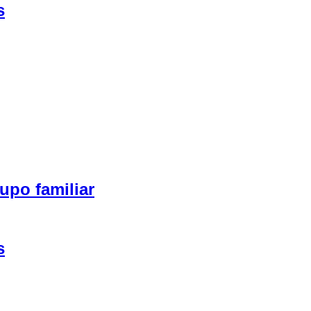
s
upo familiar
s