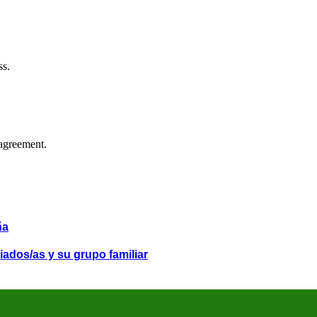
ss.
agreement.
ña
iados/as y su grupo familiar