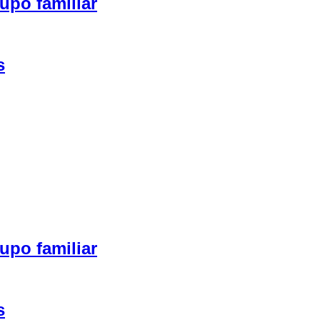
upo familiar
s
upo familiar
s