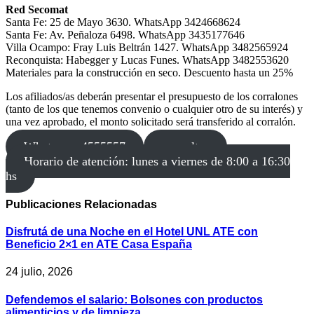
Red Secomat
Santa Fe: 25 de Mayo 3630. WhatsApp 3424668624
Santa Fe: Av. Peñaloza 6498. WhatsApp 3435177646
Villa Ocampo: Fray Luis Beltrán 1427. WhatsApp 3482565924
Reconquista: Habegger y Lucas Funes. WhatsApp 3482553620
Materiales para la construcción en seco. Descuento hasta un 25%
Los afiliados/as deberán presentar el presupuesto de los corralones
(tanto de los que tenemos convenio o cualquier otro de su interés) y
una vez aprobado, el monto solicitado será transferido al corralón.
Whatsapp: 4555557
consultas
Horario de atención: lunes a viernes de 8:00 a 16:30
hs
Publicaciones
Relacionadas
Disfrutá de una Noche en el Hotel UNL ATE con
Beneficio 2×1 en ATE Casa España
24 julio, 2026
Defendemos el salario: Bolsones con productos
alimenticios y de limpieza