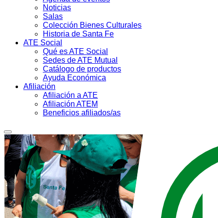
Noticias
Salas
Colección Bienes Culturales
Historia de Santa Fe
ATE Social
Qué es ATE Social
Sedes de ATE Mutual
Catálogo de productos
Ayuda Económica
Afiliación
Afiliación a ATE
Afiliación ATEM
Beneficios afiliados/as