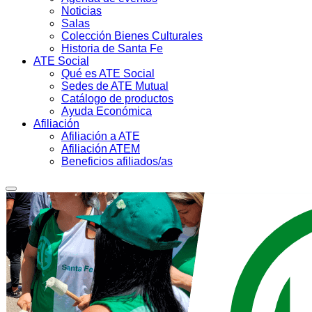
Noticias
Salas
Colección Bienes Culturales
Historia de Santa Fe
ATE Social
Qué es ATE Social
Sedes de ATE Mutual
Catálogo de productos
Ayuda Económica
Afiliación
Afiliación a ATE
Afiliación ATEM
Beneficios afiliados/as