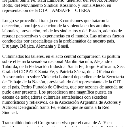
Regional Santa Fe, Raúl Lamberto, defensor del Pueblo, Alberto
Botto, del Movimiento Sindical Rosarino, y Sonia Alesso, en
representación de la CTA – AMSAFE – CTERA.
Luego se procedió al trabajo en 3 comisiones que trataron la
detección, abordaje y atención de la violencia en los ámbitos
laborales, prevención, rol de los sindicatos y del Estado, además de
repasar perspectivas y experiencias en el mundo. Las mismas fueron
conducidas por especialistas en la problemática de nuestro país,
Uruguay, Bélgica, Alemania y Brasil.
Culminados los talleres, en el acto central compartieron su postura
sobre el tema la senadora nacional Marilín Sacnún, Alejandro
Taborda, de la Federación Industrial Santa Fe, Jorge Hoffmann, Sec.
Gral. del CDP ATE Santa Fe, y Patricia Sáenz, de la Oficina de
Asesoramiento sobre Violencia Laboral dependiente de la Secretaría
de Trabajo de la Nación, previa saludo del representante de la OIT
en el país, Pedro Furtado de Oliveira, que por razones de agenda no
pudo estar presente. Los precedieron una magnífica puesta en
escena de trabajadores culturales santafesinos con sketches
humorísticos y reflexivos, de la Asociación Argentina de Actores y
Actrices Delegación Santa Fe, entidad que se suma a la Red
Sindical.
Transmitido todo el Congreso en vivo por el canal de ATE en