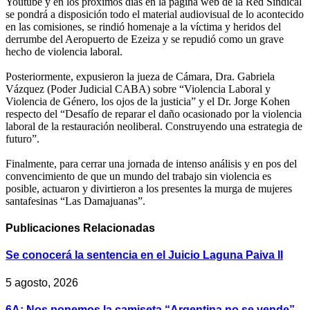
Youtube y en los próximos días en la página web de la Red Sindical
se pondrá a disposición todo el material audiovisual de lo acontecido
en las comisiones, se rindió homenaje a la víctima y heridos del
derrumbe del Aeropuerto de Ezeiza y se repudió como un grave
hecho de violencia laboral.
Posteriormente, expusieron la jueza de Cámara, Dra. Gabriela
Vázquez (Poder Judicial CABA) sobre “Violencia Laboral y
Violencia de Género, los ojos de la justicia” y el Dr. Jorge Kohen
respecto del “Desafío de reparar el daño ocasionado por la violencia
laboral de la restauración neoliberal. Construyendo una estrategia de
futuro”.
Finalmente, para cerrar una jornada de intenso análisis y en pos del
convencimiento de que un mundo del trabajo sin violencia es
posible, actuaron y divirtieron a los presentes la murga de mujeres
santafesinas “Las Damajuanas”.
Publicaciones
Relacionadas
Se conocerá la sentencia en el Juicio Laguna Paiva II
5 agosto, 2026
6A: Nos ponemos la camiseta “Argentina no se vende”